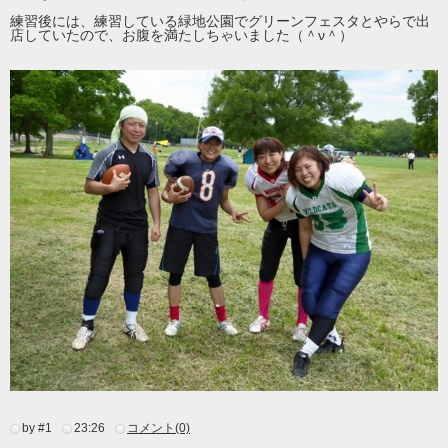
練習後には、練習している緑地公園でグリーンフェスタとやらで出
店していたので、お腹を満たしちゃいました（＾ν＾）
by #1
23:26
コメント(0)